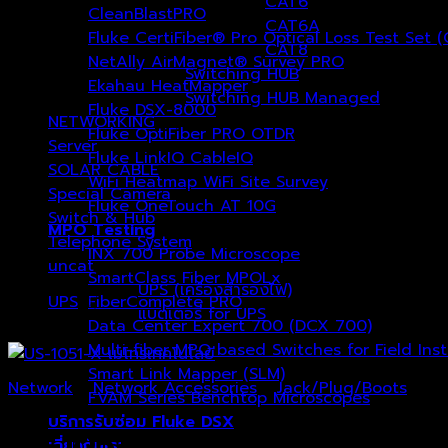
CAT6
CleanBlastPRO
CAT6A
Fluke CertiFiber® Pro Optical Loss Test Set 
CAT8
NetAlly AirMagnet® Survey PRO
Switching HUB
Ekahau HeatMapper
Switching HUB Managed
Fluke DSX-8000
NETWORKING
(1)
Fluke OptiFiber PRO OTDR
Server
(0)
Fluke LinkIQ CableIQ
SOLAR CABLE
(3)
WiFi Heatmap WiFi Site Survey
Special Camera
(27)
Fluke OneTouch AT 10G
Switch & Hub
(7)
MPO Testing
Telephone System
(1)
INX 700 Probe Microscope
uncat
(1)
SmartClass Fiber MPOLx
UPS (เครื่องสำรองไฟ)
UPS
FiberComplete PRO
(0)
แบตเตอรี่ for UPS
Data Center Expert 700 (DCX 700)
Multi-fiber MPO based Switches for Field Ins
Smart Link Mapper (SLM)
Network
/
Network Accessories
/
Jack/Plug/Boots
FVAM Series Benchtop Microscopes
บริการรับซ่อม Fluke DSX
US-1051-X
เกี่ยวกับเรา