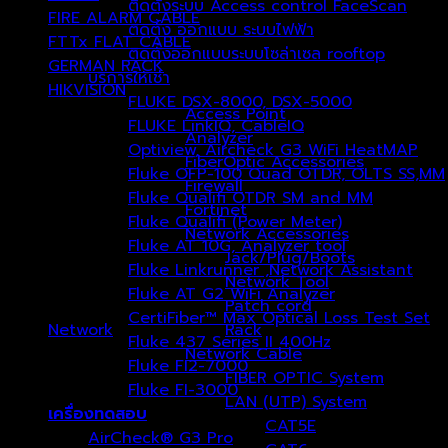
ติดตั้งระบบ Access control FaceScan
FIRE ALARM CABLE
(1)
ติดตั้ง ออกแบบ ระบบไฟฟ้า
FTTx FLAT CABLE
(2)
ติดตั้งออกแบบระบบโซล่าเซล rooftop
GERMAN RACK
(1)
บริการให้เช่า
HIKVISION
(115)
FLUKE DSX-8000, DSX-5000
Access Point
FLUKE LinkIQ, CableIQ
Analyzer
Optiview, Aircheck G3 WiFi HeatMAP
FiberOptic Accessories
Fluke OFP-100 Quad OTDR, OLTS SS,MM
Firewall
Fluke Qualifi OTDR SM and MM
Fortinet
Fluke Qualifi (Power Meter)
Network Accessories
Fluke AT 10G, Analyzer tool
Jack/Plug/Boots
Fluke Linkrunner ,Network Assistant
Network Tool
Fluke AT G2 WiFi Analyzer
Patch cord
CertiFiber™ Max Optical Loss Test Set
Network
Rack
(136)
Fluke 437 Series II 400Hz
Network Cable
Fluke FI2-7000
FIBER OPTIC System
Fluke FI-3000
LAN (UTP) System
เครื่องทดสอบ
CAT5E
AirCheck® G3 Pro