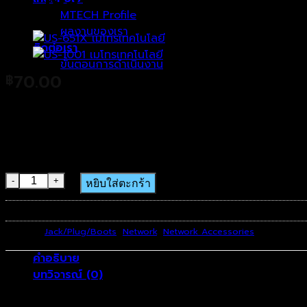
MTECH Profile
ผลงานของเรา
ติดต่อเรา
ขั้นตอนการดำเนินงาน
70.00
฿
Link US-1051-X หัวแลนมาตรฐาน RJ45 ตัวผู้ 8 ขา แบบ Crystal
ตะกร้าสินค้า
ข่ายแบบสาย (LAN) สามารถใช้ได้กับสาย Solid และ Stranded บร
SKU: US-1051-X
จำนวน US-1051-X ชิ้น
หยิบใส่ตะกร้า
รหัสสินค้า:
US-1051-X
หมวดหมู่:
Jack/Plug/Boots
,
Network
,
Network Accessories
คำอธิบาย
บทวิจารณ์ (0)
Link US-1051-X หัวแลนมาตรฐาน RJ45 ตัวผู้ 8 ขา แบบ Crystal