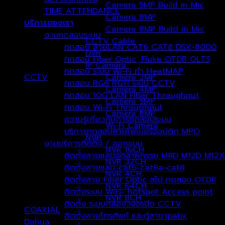
Camera 5MP Build in Mic
TIME ATTENDANCE
Camera 8MP
บริการของเรา
Camera 8MP Build in Mic
งานทดสอบระบบ
CCTV Cable
ทดสอบ สายLAN CAT6 CAT8 DSX-8000
DVR
ทดสอบ Fiber Optic, Fluke OTDR OLTS
IP Camera
ทดสอบ ระบบ Wi-Fi ทำ HeatMAP
CCTV
Camera 2MP
(237)
ทดสอบ RG6 RG11 ระบบ CCTV
Camera 4MP
ทดสอบ 10G LAN Fiber Throughput
Camera 5MP
ทดสอบ Wi-Fi Throughput
Camera 8MP
ความรู้เกี่ยวกับการทดสอบระบบ
Wi-Fi Camera
บริการทดสอบสายไฟเบอร์ออปติก MPO
NVR
งานบริการติดตั้ง / ออกแบบ
NVR 16CH
ติดตั้งสายแลนอุตสาหกรรม M8D M12D M12X
NVR 32CH
ติดตั้งสายแลน-cat6-cat6a-cat8
NVR 4CH
ติดตั้งสาย Fiber Optic สไป ทดสอบ OTDR
NVR 64CH
ติดตั้งระบบ WiFi- hotspot Access point
NVR 8CH
ติดตั้ง ระบบกล้องวงจรปิด CCTV
COAXIAL
(1)
ติดตั้งสายโทรศัพท์ และตู้สาขาpabx
Dahua
(177)