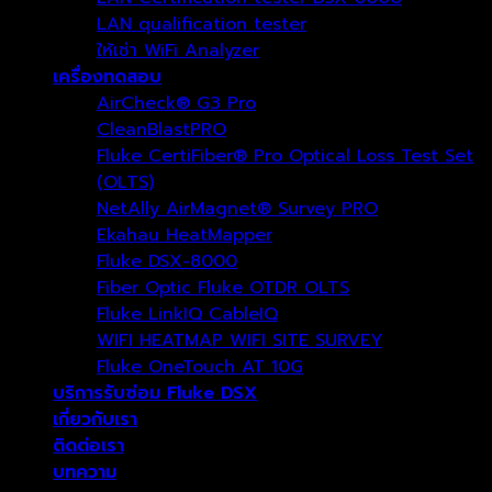
LAN qualification tester
ให้เช่า WiFi Analyzer
เครื่องทดสอบ
AirCheck® G3 Pro
CleanBlastPRO
Fluke CertiFiber® Pro Optical Loss Test Set
(OLTS)
NetAlly AirMagnet® Survey PRO
Ekahau HeatMapper
Fluke DSX-8000
Fiber Optic Fluke OTDR OLTS
Fluke LinkIQ CableIQ
WIFI HEATMAP WIFI SITE SURVEY
Fluke OneTouch AT 10G
บริการรับซ่อม Fluke DSX
เกี่ยวกับเรา
ติดต่อเรา
บทความ