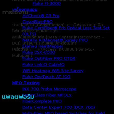
Fluke FI-3000
เครื่องทดสอบ
การใช้งาน
AirCheck® G3 Pro
CleanBlastPRO
งานก่อสร้าง (Construction): การรับรองสายเคเบิล
Fluke CertiFiber® Pro Optical Loss Test Set
ไฟเบอร์ที่มีจำนวนเส้นใยสูง
(OLTS)
ศูนย์ข้อมูลเชื่อมต่อ (Data Center Interconnect –
NetAlly AirMagnet® Survey PRO
DCI): เครือข่ายระดับแคมปัสหรือเมโทร
Ekahau HeatMapper
เครือข่าย FTTH/Access: ระบบแบบ Point-to-
Fluke DSX-8000
Multipoint
Fluke OptiFiber PRO OTDR
Fluke LinkIQ CableIQ
WiFi Heatmap WiFi Site Survey
Fluke OneTouch AT 10G
MPO Testing
INX 700 Probe Microscope
แพลตฟอร์ม
SmartClass Fiber MPOLx
FiberComplete PRO
Data Center Expert 700 (DCX 700)
OneAdvisor 800 Fiber Platform
Multi-fiber MPO based Switches for Field