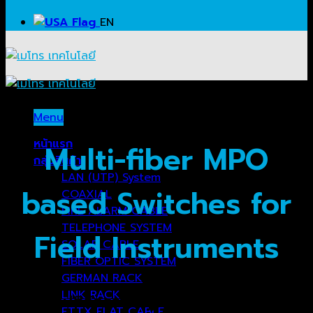
EN
Menu
หน้าแรก
Multi-fiber MPO
กลุ่มสินค้า
LAN (UTP) System
based Switches for
COAXIAL
FIRE ALARM CABLE
TELEPHONE SYSTEM
Field Instruments
SOLAR CABLE
FIBER OPTIC SYSTEM
GERMAN RACK
LINK RACK
สวิตช์ออปติคัลความจุสูงสำหรับแพลตฟอร์ม
FTTX FLAT CABLE