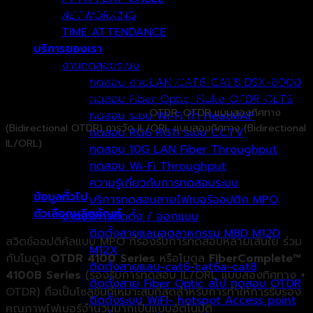
T-BERD/MTS-4000 V2 และ OneAdvisor
NETWORKING
800
TIME ATTENDANCE
บริการของเรา
งานทดสอบระบบ
โซลูชันสวิตช์ความจุสูง (High Capacity Switch) รองรับตั้งแต่
12 ถึง
192 พอร์ต
ออกแบบมาเพื่อช่วยลดความซับซ้อนและเพิ่มระบบอัตโนมัติ
ทดสอบ สายLAN CAT6 CAT8 DSX-8000
ในการรับรองคุณภาพสายเคเบิลไฟเบอร์ที่มีจำนวนเส้นใยสูง (High Fiber
ทดสอบ Fiber Optic, Fluke OTDR OLTS
Count) รองรับการทดสอบ ได้แก่
OTDR,
OTDR แบบสองทิศทาง
ทดสอบ ระบบ Wi-Fi ทำ HeatMAP
(Bidirectional OTDR),
การวัด IL/ORL แบบสองทิศทาง (Bidirectional
ทดสอบ RG6 RG11 ระบบ CCTV
IL/ORL)
ทดสอบ 10G LAN Fiber Throughput
ทดสอบ Wi-Fi Throughput
ความรู้เกี่ยวกับการทดสอบระบบ
ข้อมูลทั่วไป
บริการทดสอบสายไฟเบอร์ออปติก MPO
ตัวเลือกผลิตภัณฑ์
งานบริการติดตั้ง / ออกแบบ
ติดตั้งสายแลนอุตสาหกรรม M8D M12D
สวิตช์ออปติคัลแบบ MPO ที่รองรับการทดสอบหลายเส้นใย ร่วม
M12X
กับโมดูล
OTDR 4100 Series
หรือโมดูล
FiberComplete™
ติดตั้งสายแลน-cat6-cat6a-cat8
4100B Series
(รองรับการทดสอบ IL/ORL แบบสองทิศทาง +
ติดตั้งสาย Fiber Optic สไป ทดสอบ OTDR
OTDR) ถือเป็นโซลูชันที่เหมาะสมที่สุดสำหรับการทำให้การรับรอง
ติดตั้งระบบ WiFi- hotspot Access point
คุณภาพไฟเบอร์จำนวนมากเป็นแบบอัตโนมัติ