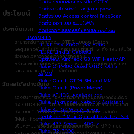
ติดตั้ง ระบบกล้องวงจรปิด CCTV
ติดตั้งสายโทรศัพท์ และตู้สาขาpabx
ประโยชน์
ติดตั้งระบบ Access control FaceScan
ติดตั้ง ออกแบบ ระบบไฟฟ้า
ประหยัดเวลา
ติดตั้งออกแบบระบบโซล่าเซล rooftop
บริการให้เช่า
สามารถรันการทดสอบ OTDR แบบชุด (Batch
FLUKE DSX-8000, DSX-5000
Sequence) อัตโนมัติ ครอบคลุมตั้งแต่ 12 ถึง 196 เส้นใย
FLUKE LinkIQ, CableIQ
ช่วยลดเวลาว่างระหว่างการทดสอบ
Optiview, Aircheck G3 WiFi HeatMAP
สร้างและจัดเก็บไฟล์ผลการทดสอบ รายงานไฟเบอร์ และ
Fluke OFP-100 Quad OTDR, OLTS
รายงานสายเคเบิลโดยอัตโนมัติ
SS,MM
Fluke Qualifi OTDR SM and MM
วัดผลได้อย่างมั่นใจ
Fluke Qualifi (Power Meter)
Fluke AT 10G, Analyzer tool
รองรับการทดสอบทั้งหมดด้วยการกดปุ่มเพียงครั้งเดียว
Fluke Linkrunner ,Network Assistant
ทั้ง OTDR หรือ OTDR แบบสองทิศทาง สำหรับเครือข่าย
Fluke AT G2 WiFi Analyzer
ทั้งแบบเส้นใยเดี่ยว (Simplex) และแบบหลายเส้นใย
CertiFiber™ Max Optical Loss Test Set
(Multi-fiber)
Fluke 437 Series II 400Hz
เพิ่มความน่าเชื่อถือในการทดสอบเครือข่าย MPO แบบ
Fluke FI2-7000
Native ลดความซับซ้อนและลดการทำงานแบบ Manual