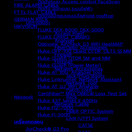
ติดตั้งระบบ Access control FaceScan
FIRE ALARM CABLE
(1)
ติดตั้ง ออกแบบ ระบบไฟฟ้า
FTTx FLAT CABLE
(2)
ติดตั้งออกแบบระบบโซล่าเซล rooftop
GERMAN RACK
(1)
บริการให้เช่า
HIKVISION
(115)
FLUKE DSX-8000, DSX-5000
Access Point
FLUKE LinkIQ, CableIQ
Analyzer
Optiview, Aircheck G3 WiFi HeatMAP
FiberOptic Accessories
Fluke OFP-100 Quad OTDR, OLTS SS,MM
Firewall
Fluke Qualifi OTDR SM and MM
Fortinet
Fluke Qualifi (Power Meter)
Network Accessories
Fluke AT 10G, Analyzer tool
Jack/Plug/Boots
Fluke Linkrunner ,Network Assistant
Network Tool
Fluke AT G2 WiFi Analyzer
Patch cord
CertiFiber™ Max Optical Loss Test Set
Network
Rack
(136)
Fluke 437 Series II 400Hz
Network Cable
Fluke FI2-7000
FIBER OPTIC System
Fluke FI-3000
LAN (UTP) System
เครื่องทดสอบ
CAT5E
AirCheck® G3 Pro