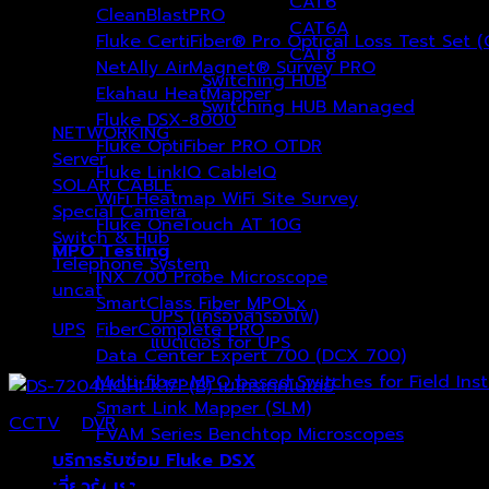
CAT6
CleanBlastPRO
CAT6A
Fluke CertiFiber® Pro Optical Loss Test Set 
CAT8
NetAlly AirMagnet® Survey PRO
Switching HUB
Ekahau HeatMapper
Switching HUB Managed
Fluke DSX-8000
NETWORKING
(1)
Fluke OptiFiber PRO OTDR
Server
(0)
Fluke LinkIQ CableIQ
SOLAR CABLE
(3)
WiFi Heatmap WiFi Site Survey
Special Camera
(27)
Fluke OneTouch AT 10G
Switch & Hub
(7)
MPO Testing
Telephone System
(1)
INX 700 Probe Microscope
uncat
(1)
SmartClass Fiber MPOLx
UPS (เครื่องสำรองไฟ)
UPS
FiberComplete PRO
(0)
แบตเตอรี่ for UPS
Data Center Expert 700 (DCX 700)
Multi-fiber MPO based Switches for Field Ins
Smart Link Mapper (SLM)
CCTV
/
DVR
FVAM Series Benchtop Microscopes
บริการรับซ่อม Fluke DSX
DS-7204HQHI-K1/P(B)
เกี่ยวกับเรา