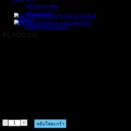
MTECH Profile
ผลงานของเรา
ติดต่อเรา
ขั้นตอนการดำเนินงาน
5,900.00
฿
4-ch 1080p 1U H.265 PoC DVR
ตะกร้าสินค้า
4 channels and 1 HDD 1U DVR
Efficient H.265 pro+ compression technology
Encoding ability up to 1080p @ 15 fps
5 signals input adaptively (HDTVI/AHD/CVI/CVBS/
Up to 6 network cameras can be connected
Transmits both HDTVI video and power over the s
SKU: DS-7204HQHI-K1/P(B)
จำนวน DS-7204HQHI-K1/P(B) ชิ้น
หยิบใส่ตะกร้า