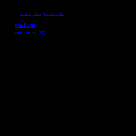
รหัสสินค้า:
DS-7204HQHI-K1/P(B)
หมวดหมู่:
CCTV
,
DVR
,
HIKVISION
คำอธิบาย
บทวิจารณ์ (0)
4-ch 1080p 1U H.265 PoC DVR
4 channels and 1 HDD 1U DVR
Efficient H.265 pro+ compression technology
Encoding ability up to 1080p @ 15 fps
5 signals input adaptively (HDTVI/AHD/CVI/CVBS/
Up to 6 network cameras can be connected
Transmits both HDTVI video and power over the s
SKU: DS-7204HQHI-K1/P(B)
รีวิว