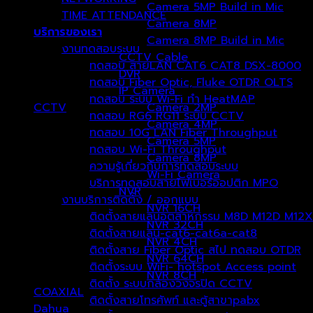
Camera 5MP Build in Mic
TIME ATTENDANCE
Camera 8MP
บริการของเรา
Camera 8MP Build in Mic
งานทดสอบระบบ
CCTV Cable
ทดสอบ สายLAN CAT6 CAT8 DSX-8000
DVR
ทดสอบ Fiber Optic, Fluke OTDR OLTS
IP Camera
ทดสอบ ระบบ Wi-Fi ทำ HeatMAP
CCTV
Camera 2MP
(237)
ทดสอบ RG6 RG11 ระบบ CCTV
Camera 4MP
ทดสอบ 10G LAN Fiber Throughput
Camera 5MP
ทดสอบ Wi-Fi Throughput
Camera 8MP
ความรู้เกี่ยวกับการทดสอบระบบ
Wi-Fi Camera
บริการทดสอบสายไฟเบอร์ออปติก MPO
NVR
งานบริการติดตั้ง / ออกแบบ
NVR 16CH
ติดตั้งสายแลนอุตสาหกรรม M8D M12D M12X
NVR 32CH
ติดตั้งสายแลน-cat6-cat6a-cat8
NVR 4CH
ติดตั้งสาย Fiber Optic สไป ทดสอบ OTDR
NVR 64CH
ติดตั้งระบบ WiFi- hotspot Access point
NVR 8CH
ติดตั้ง ระบบกล้องวงจรปิด CCTV
COAXIAL
(1)
ติดตั้งสายโทรศัพท์ และตู้สาขาpabx
Dahua
(177)