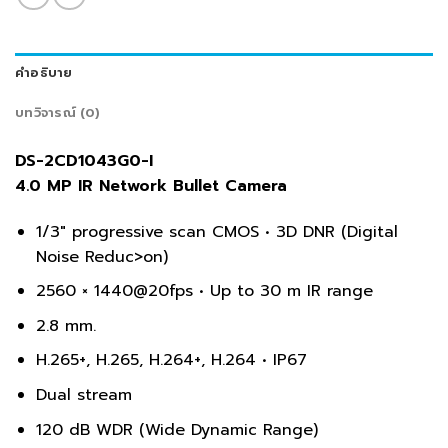
คำอธิบาย
บทวิจารณ์ (0)
DS-2CD1043G0-I
4.0 MP IR Network Bullet Camera
1/3″ progressive scan CMOS • 3D DNR (Digital
Noise Reduc>on)
2560 × 1440@20fps • Up to 30 m IR range
2.8 mm.
H.265+, H.265, H.264+, H.264 • IP67
Dual stream
120 dB WDR (Wide Dynamic Range)