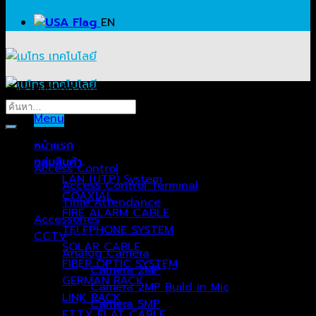
EN
ค้นหาสินค้าที่ต้องการ…
ค้นหา:
Menu
หมวดหมู่สินค้า
หน้าแรก
กลุ่มสินค้า
Access Control
(51)
LAN (UTP) System
Access Control Terminal
(39)
COAXIAL
Time Attendance
(12)
FIRE ALARM CABLE
Accessories
(24)
TELEPHONE SYSTEM
CCTV
(237)
SOLAR CABLE
Analog Camera
(99)
FIBER OPTIC SYSTEM
Camera 2MP
(51)
GERMAN RACK
Camera 2MP Build in Mic
(10)
LINK RACK
Camera 5MP
(17)
FTTX FLAT CABLE