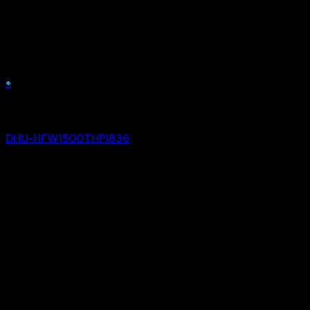
+
Analog Camera
DHU-HFW1500THPI836
฿
1,880.00