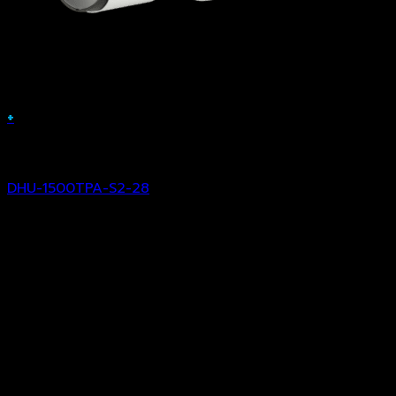
+
Analog Camera
DHU-1500TPA-S2-28
฿
2,094.00