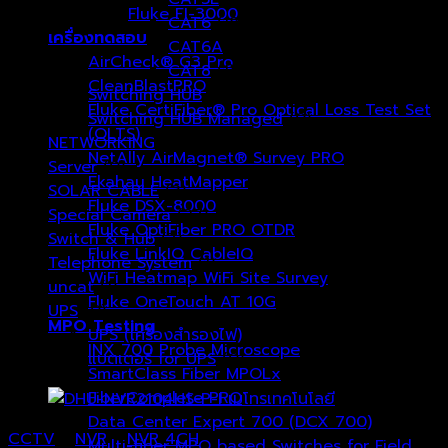
Fluke FI-3000
CAT6
(18)
เครื่องทดสอบ
CAT6A
(6)
AirCheck® G3 Pro
CAT8
(1)
CleanBlastPRO
Switching HUB
(0)
Fluke CertiFiber® Pro Optical Loss Test Set
Switching HUB Managed
(0)
(OLTS)
NETWORKING
(1)
NetAlly AirMagnet® Survey PRO
Server
(0)
Ekahau HeatMapper
SOLAR CABLE
(3)
Fluke DSX-8000
Special Camera
(27)
Fluke OptiFiber PRO OTDR
Switch & Hub
(7)
Fluke LinkIQ CableIQ
Telephone System
(1)
WiFi Heatmap WiFi Site Survey
uncat
(1)
Fluke OneTouch AT 10G
UPS
(0)
MPO Testing
UPS (เครื่องสำรองไฟ)
(0)
INX 700 Probe Microscope
แบตเตอรี่ for UPS
(0)
SmartClass Fiber MPOLx
FiberComplete PRO
Data Center Expert 700 (DCX 700)
CCTV
/
NVR
/
NVR 4CH
Multi-fiber MPO based Switches for Field