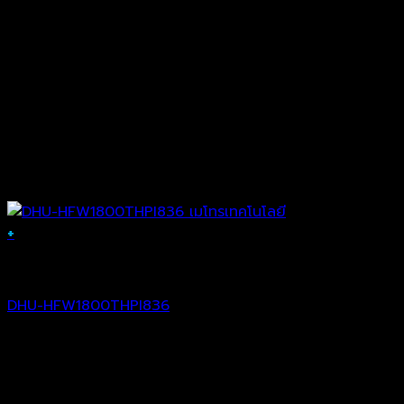
+
Analog Camera
DHU-HFW1800THPI836
฿
3,696.00