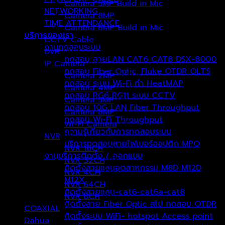
Camera 5MP Build in Mic
(6)
NETWORKING
Camera 8MP
(9)
TIME ATTENDANCE
Camera 8MP Build in Mic
(6)
บริการของเรา
CCTV Cable
(0)
งานทดสอบระบบ
DVR
(40)
ทดสอบ สายLAN CAT6 CAT8 DSX-8000
IP Camera
(91)
ทดสอบ Fiber Optic, Fluke OTDR OLTS
Camera 2MP
(53)
ทดสอบ ระบบ Wi-Fi ทำ HeatMAP
Camera 4MP
(22)
ทดสอบ RG6 RG11 ระบบ CCTV
Camera 5MP
(8)
ทดสอบ 10G LAN Fiber Throughput
Camera 8MP
(4)
ทดสอบ Wi-Fi Throughput
Wi-Fi Camera
(4)
ความรู้เกี่ยวกับการทดสอบระบบ
NVR
(8)
บริการทดสอบสายไฟเบอร์ออปติก MPO
NVR 16CH
(0)
งานบริการติดตั้ง / ออกแบบ
NVR 32CH
(0)
ติดตั้งสายแลนอุตสาหกรรม M8D M12D
NVR 4CH
(7)
M12X
NVR 64CH
(0)
ติดตั้งสายแลน-cat6-cat6a-cat8
NVR 8CH
(0)
ติดตั้งสาย Fiber Optic สไป ทดสอบ OTDR
COAXIAL
(1)
ติดตั้งระบบ WiFi- hotspot Access point
Dahua
(177)