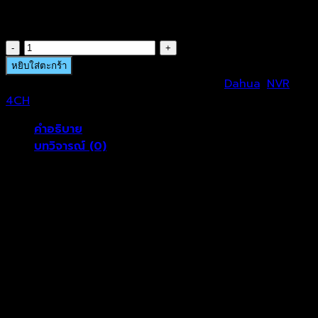
฿
8,964.00
จำนวน
DHU-
หยิบใส่ตะกร้า
NVR2104HS-
รหัสสินค้า:
DHU-NVR2104HS-P-I
หมวดหมู่:
Dahua
,
NVR
P-
4CH
I
คำอธิบาย
ชิ้น
บทวิจารณ์ (0)
DAHUA เครื่องบันทึก POE 4 ช่อง รุ่น DHI-NVR2104HS-
P-I (POE)(WizSense)
4 Channel Compact 1U 4PoE WizSense Network
Video Recorder
New 4.0 user interface
Remote surveillance, live view and video play on
mobile phone App
Max. decoding capability: 4 × 1080p@30fps.