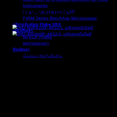
Instruments
DHU-NVR2104HS-P-I
Smart Link Mapper (SLM)
FVAM Series Benchtop Microscopes
บริการรับซ่อม Fluke DSX
เกี่ยวกับเรา
MTECH Profile
ผลงานของเรา
฿
8,964.00
ติดต่อเรา
DAHUA เครื่องบันทึก POE 4 ช่อง รุ่น DHI-NVR2104HS-
ขั้นตอนการดำเนินงาน
P-I (POE)(WizSense)
4 Channel Compact 1U 4PoE WizSense Network
Video Recorder
ตะกร้าสินค้า
New 4.0 user interface
ไม่มีสินค้าในตะกร้า
Remote surveillance, live view and video play on
mobile phone App
Max. decoding capability: 4 × 1080p@30fps.
Supports adaptive decoding
Supports mainstream cameras of ONVIF and