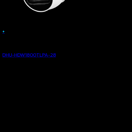
+
Analog Camera
DHU-HDW1800TLPA-28
฿
3,491.00