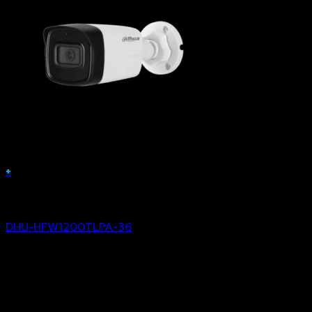
+
Analog Camera
DHU-HFW1200TLPA-36
฿
1,454.00