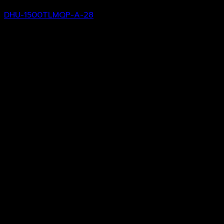
DHU-1500TLMQP-A-28
฿
2,338.00