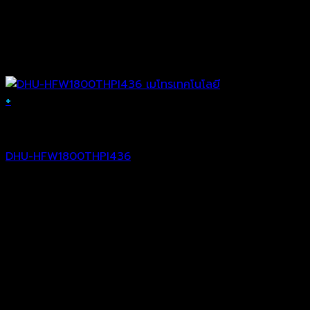
+
Analog Camera
DHU-HFW1800THPI436
฿
3,593.00