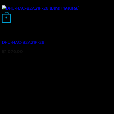
+
Analog Camera
DHU-HAC-B2A21P-28
฿
1,076.00