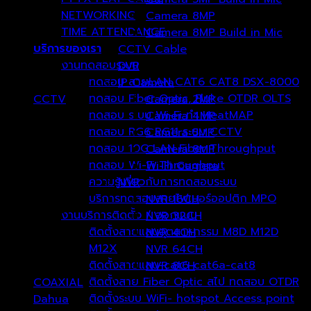
NETWORKING
Camera 8MP
TIME ATTENDANCE
Camera 8MP Build in Mic
บริการของเรา
CCTV Cable
งานทดสอบระบบ
DVR
ทดสอบ สายLAN CAT6 CAT8 DSX-8000
IP Camera
ทดสอบ Fiber Optic, Fluke OTDR OLTS
CCTV
Camera 2MP
(237)
ทดสอบ ระบบ Wi-Fi ทำ HeatMAP
Camera 4MP
ทดสอบ RG6 RG11 ระบบ CCTV
Camera 5MP
ทดสอบ 10G LAN Fiber Throughput
Camera 8MP
ทดสอบ Wi-Fi Throughput
Wi-Fi Camera
ความรู้เกี่ยวกับการทดสอบระบบ
NVR
บริการทดสอบสายไฟเบอร์ออปติก MPO
NVR 16CH
งานบริการติดตั้ง / ออกแบบ
NVR 32CH
ติดตั้งสายแลนอุตสาหกรรม M8D M12D
NVR 4CH
M12X
NVR 64CH
ติดตั้งสายแลน-cat6-cat6a-cat8
NVR 8CH
ติดตั้งสาย Fiber Optic สไป ทดสอบ OTDR
COAXIAL
(1)
ติดตั้งระบบ WiFi- hotspot Access point
Dahua
(177)