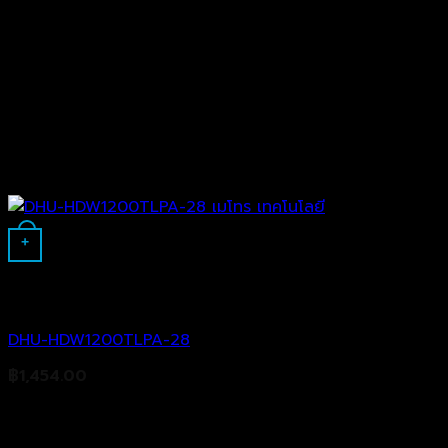
+
Analog Camera
DHU-HDW1200TLPA-28
฿
1,454.00