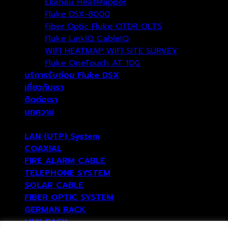
Ekahau HeatMapper
Fluke DSX-8000
Fiber Optic Fluke OTDR OLTS
Fluke LinkIQ CableIQ
WIFI HEATMAP WIFI SITE SURVEY
Fluke OneTouch AT 10G
บริการรับซ่อม Fluke DSX
เกี่ยวกับเรา
ติดต่อเรา
บทความ
LAN (UTP) System
COAXIAL
FIRE ALARM CABLE
TELEPHONE SYSTEM
SOLAR CABLE
FIBER OPTIC SYSTEM
GERMAN RACK
LINK RACK