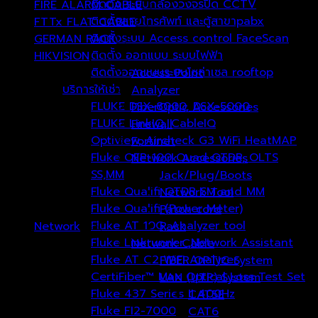
ติดตั้ง ระบบกล้องวงจรปิด CCTV
FIRE ALARM CABLE
(1)
ติดตั้งสายโทรศัพท์ และตู้สาขาpabx
FTTx FLAT CABLE
(2)
ติดตั้งระบบ Access control FaceScan
GERMAN RACK
(1)
ติดตั้ง ออกแบบ ระบบไฟฟ้า
HIKVISION
(115)
ติดตั้งออกแบบระบบโซล่าเซล rooftop
Access Point
บริการให้เช่า
Analyzer
FLUKE DSX-8000, DSX-5000
FiberOptic Accessories
FLUKE LinkIQ, CableIQ
Firewall
Optiview, Aircheck G3 WiFi HeatMAP
Fortinet
Fluke OFP-100 Quad OTDR, OLTS
Network Accessories
SS,MM
Jack/Plug/Boots
Fluke Qualifi OTDR SM and MM
Network Tool
Fluke Qualifi (Power Meter)
Patch cord
Fluke AT 10G, Analyzer tool
Network
Rack
(136)
Fluke Linkrunner ,Network Assistant
Network Cable
Fluke AT G2 WiFi Analyzer
FIBER OPTIC System
CertiFiber™ Max Optical Loss Test Set
LAN (UTP) System
Fluke 437 Series II 400Hz
CAT5E
Fluke FI2-7000
CAT6