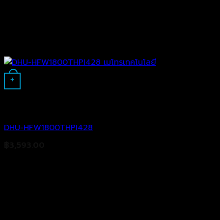
+
Analog Camera
DHU-HFW1800THPI428
฿
3,593.00