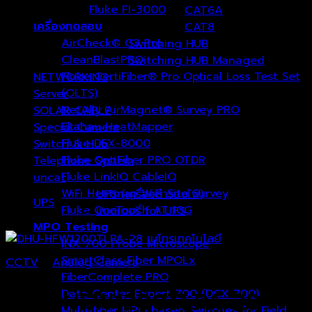
Fluke FI-3000
CAT6A
เครื่องทดสอบ
CAT8
AirCheck® G3 Pro
Switching HUB
CleanBlastPRO
Switching HUB Managed
Fluke CertiFiber® Pro Optical Loss Test Set
NETWORKING
(1)
(OLTS)
Server
(0)
NetAlly AirMagnet® Survey PRO
SOLAR CABLE
(3)
Ekahau HeatMapper
Special Camera
(27)
Fluke DSX-8000
Switch & Hub
(7)
Fluke OptiFiber PRO OTDR
Telephone System
(1)
Fluke LinkIQ CableIQ
uncat
(1)
WiFi Heatmap WiFi Site Survey
UPS (เครื่องสำรองไฟ)
UPS
(0)
Fluke OneTouch AT 10G
แบตเตอรี่ for UPS
MPO Testing
INX 700 Probe Microscope
SmartClass Fiber MPOLx
CCTV
/
Analog Camera
FiberComplete PRO
Data Center Expert 700 (DCX 700)
DHU-HFW1200TLPA-28
Multi-fiber MPO based Switches for Field