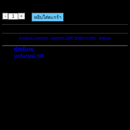
SKU: DHU-HFW1200TLPA-28
จำนวน DHU-HFW1200TLPA-28 ชิ้น
หยิบใส่ตะกร้า
รหัสสินค้า:
DHU-HFW1200TLPA-28
หมวดหมู่:
Analog Camera
,
Camera 2MP Build in Mic
,
Dahua
คำอธิบาย
บทวิจารณ์ (0)
2MP HDCVI IR Bullet Camera
* The parameters and datasheets below can
only be applied to 1200-S5 series.
> Max 30fps@1080P
> HD and SD output switchable
> 3.6 mm fixed lens (2.8 mm, 6 mm optional)
> Built-in mic(-A)
> Max. IR length 80 m, Smart IR
> IP67, DC12V