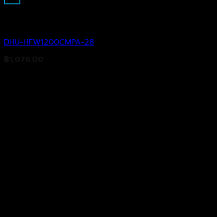
Analog Camera
DHU-HFW1200CMPA-28
฿
1,076.00