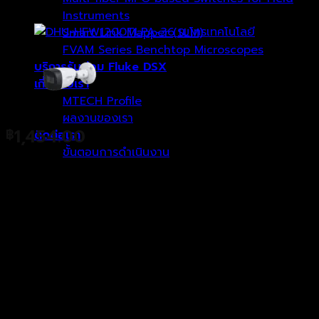
Instruments
Smart Link Mapper (SLM)
FVAM Series Benchtop Microscopes
บริการรับซ่อม Fluke DSX
เกี่ยวกับเรา
MTECH Profile
ผลงานของเรา
1,454.00
฿
ติดต่อเรา
ขั้นตอนการดำเนินงาน
2MP HDCVI IR Bullet Camera
* The parameters and datasheets below can
only be applied to 1200-S5 series.
ตะกร้าสินค้า
> Max 30fps@1080P
> HD and SD output switchable
ไม่มีสินค้าในตะกร้า
> 3.6 mm fixed lens (2.8 mm, 6 mm optional)
> Built-in mic(-A)
> Max. IR length 80 m, Smart IR
> IP67, DC12V