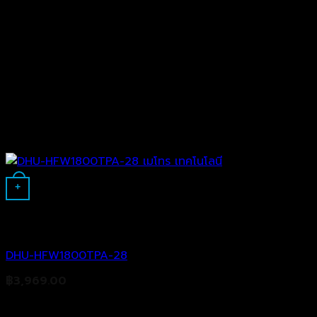
+
Analog Camera
DHU-HFW1800TPA-28
฿
3,969.00