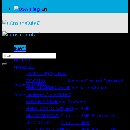
EN
ค้นหาสินค้าที่ต้องการ…
Menu
ค้นหา:
หน้าแรก
กลุ่มสินค้า
หมวดหมู่สินค้า
LAN (UTP) System
COAXIAL
Access Control Terminal
Access Control
(51)
FIRE ALARM CABLE
Time Attendance
TELEPHONE SYSTEM
Accessories
(24)
SOLAR CABLE
Analog Camera
FIBER OPTIC SYSTEM
Camera 2MP
GERMAN RACK
Camera 2MP Build in Mic
LINK RACK
Camera 5MP
FTTX FLAT CABLE
Camera 5MP Build in Mic