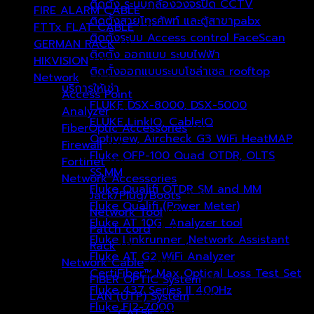
ติดตั้ง ระบบกล้องวงจรปิด CCTV
FIRE ALARM CABLE
(1)
ติดตั้งสายโทรศัพท์ และตู้สาขาpabx
FTTx FLAT CABLE
(2)
ติดตั้งระบบ Access control FaceScan
GERMAN RACK
(1)
ติดตั้ง ออกแบบ ระบบไฟฟ้า
HIKVISION
(115)
ติดตั้งออกแบบระบบโซล่าเซล rooftop
Network
(136)
บริการให้เช่า
Access Point
(0)
FLUKE DSX-8000, DSX-5000
Analyzer
(0)
FLUKE LinkIQ, CableIQ
FiberOptic Accessories
(0)
Optiview, Aircheck G3 WiFi HeatMAP
Firewall
(0)
Fluke OFP-100 Quad OTDR, OLTS
Fortinet
(0)
SS,MM
Network Accessories
(96)
Fluke Qualifi OTDR SM and MM
Jack/Plug/Boots
(52)
Fluke Qualifi (Power Meter)
Network Tool
(0)
Fluke AT 10G, Analyzer tool
Patch cord
(42)
Fluke Linkrunner ,Network Assistant
Rack
(1)
Fluke AT G2 WiFi Analyzer
Network Cable
(40)
CertiFiber™ Max Optical Loss Test Set
FIBER OPTIC System
(1)
Fluke 437 Series II 400Hz
LAN (UTP) System
(39)
Fluke FI2-7000
CAT5E
(14)