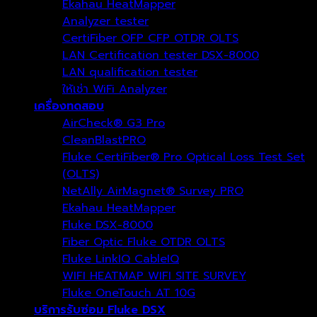
Ekahau HeatMapper
Analyzer tester
CertiFiber OFP CFP OTDR OLTS
LAN Certification tester DSX-8000
LAN qualification tester
ให้เช่า WiFi Analyzer
เครื่องทดสอบ
AirCheck® G3 Pro
CleanBlastPRO
Fluke CertiFiber® Pro Optical Loss Test Set
(OLTS)
NetAlly AirMagnet® Survey PRO
Ekahau HeatMapper
Fluke DSX-8000
Fiber Optic Fluke OTDR OLTS
Fluke LinkIQ CableIQ
WIFI HEATMAP WIFI SITE SURVEY
Fluke OneTouch AT 10G
บริการรับซ่อม Fluke DSX