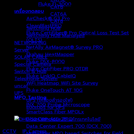
Fluke FI-3000
CAT6
(18)
เครื่องทดสอบ
CAT6A
(6)
AirCheck® G3 Pro
CAT8
(1)
CleanBlastPRO
Switching HUB
(0)
Fluke CertiFiber® Pro Optical Loss Test Set
Switching HUB Managed
(0)
(OLTS)
NETWORKING
(1)
NetAlly AirMagnet® Survey PRO
Server
(0)
Ekahau HeatMapper
SOLAR CABLE
(3)
Fluke DSX-8000
Special Camera
(27)
Fluke OptiFiber PRO OTDR
Switch & Hub
(7)
Fluke LinkIQ CableIQ
Telephone System
(1)
WiFi Heatmap WiFi Site Survey
uncat
(1)
Fluke OneTouch AT 10G
UPS
(0)
MPO Testing
UPS (เครื่องสำรองไฟ)
(0)
INX 700 Probe Microscope
แบตเตอรี่ for UPS
(0)
SmartClass Fiber MPOLx
FiberComplete PRO
Data Center Expert 700 (DCX 700)
CCTV
/
IP Camera
Multi-fiber MPO based Switches for Field