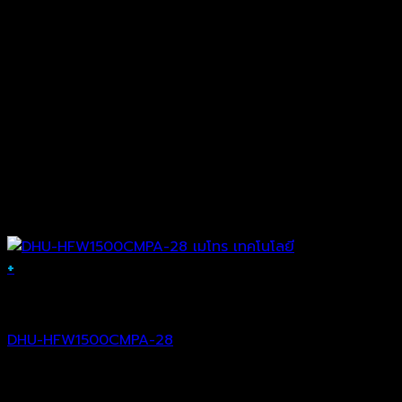
+
Analog Camera
DHU-HFW1500CMPA-28
฿
2,210.00