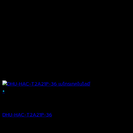
+
Analog Camera
DHU-HAC-T2A21P-36
฿
1,076.00