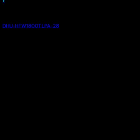
+
Analog Camera
DHU-HFW1800TLPA-28
฿
3,593.00