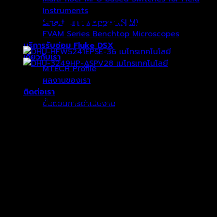
Instruments
DHU-5241RP-ASE-28
Smart Link Mapper (SLM)
FVAM Series Benchtop Microscopes
บริการรับซ่อม Fluke DSX
เกี่ยวกับเรา
MTECH Profile
ผลงานของเรา
฿
9,215.00
ติดต่อเรา
2MP WDR IR Dome AI Network Camera
ขั้นตอนการดำเนินงาน
· 1/2.8” 2Megapixel progressive scan STARVIS™ CMOS
· H.265&H.264 triple-stream encoding
· 25/30fps@1080P(1920×1080)
ตะกร้าสินค้า
· WDR(120dB), Day/Night(ICR), 3D DNR, AWB, AGC, BLC
· Multiple network monitoring: Web viewer,
ไม่มีสินค้าในตะกร้า
CMS(DSS/PSS) & DMSS
· 2.8mm fixed lens (3.6mm/6mm optional)
· 1/1 Alarm in/out, 1/1 audio in/out
· Max. IR LEDs Length 40m