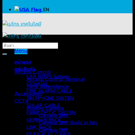
EN
ค้นหาสินค้าที่ต้องการ…
ค้นหา:
Menu
หมวดหมู่สินค้า
หน้าแรก
กลุ่มสินค้า
Access Control
(51)
LAN (UTP) System
Access Control Terminal
(39)
COAXIAL
Time Attendance
(12)
FIRE ALARM CABLE
Accessories
(24)
TELEPHONE SYSTEM
CCTV
(237)
SOLAR CABLE
Analog Camera
(99)
FIBER OPTIC SYSTEM
Camera 2MP
(51)
GERMAN RACK
Camera 2MP Build in Mic
(10)
LINK RACK
Camera 5MP
(17)
FTTX FLAT CABLE