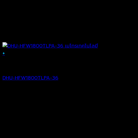
+
Analog Camera
DHU-HFW1800TLPA-36
฿
3,593.00