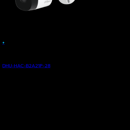
+
Analog Camera
DHU-HAC-B2A21P-28
฿
1,076.00