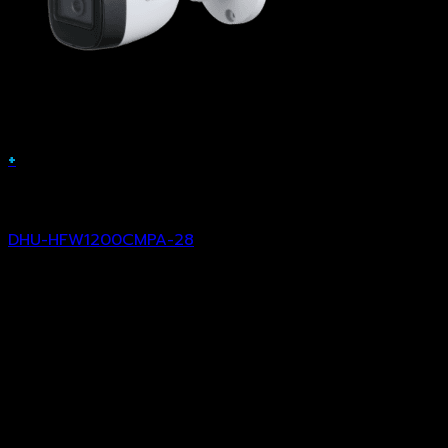
+
Analog Camera
DHU-HFW1200CMPA-28
฿
1,076.00