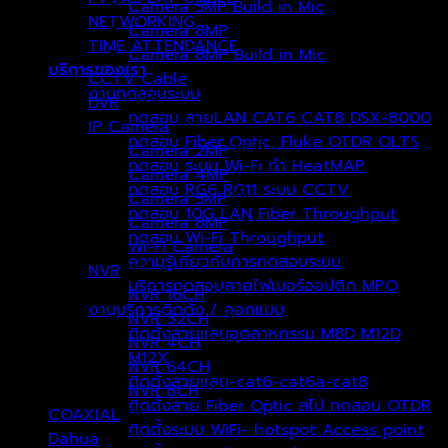
Camera 5MP Build in Mic
(6)
NETWORKING
Camera 8MP
(9)
TIME ATTENDANCE
Camera 8MP Build in Mic
(6)
บริการของเรา
CCTV Cable
(0)
งานทดสอบระบบ
DVR
(40)
ทดสอบ สายLAN CAT6 CAT8 DSX-8000
IP Camera
(91)
ทดสอบ Fiber Optic, Fluke OTDR OLTS
Camera 2MP
(53)
ทดสอบ ระบบ Wi-Fi ทำ HeatMAP
Camera 4MP
(22)
ทดสอบ RG6 RG11 ระบบ CCTV
Camera 5MP
(8)
ทดสอบ 10G LAN Fiber Throughput
Camera 8MP
(4)
ทดสอบ Wi-Fi Throughput
Wi-Fi Camera
(4)
ความรู้เกี่ยวกับการทดสอบระบบ
NVR
(8)
บริการทดสอบสายไฟเบอร์ออปติก MPO
NVR 16CH
(0)
งานบริการติดตั้ง / ออกแบบ
NVR 32CH
(0)
ติดตั้งสายแลนอุตสาหกรรม M8D M12D
NVR 4CH
(7)
M12X
NVR 64CH
(0)
ติดตั้งสายแลน-cat6-cat6a-cat8
NVR 8CH
(0)
ติดตั้งสาย Fiber Optic สไป ทดสอบ OTDR
COAXIAL
(1)
ติดตั้งระบบ WiFi- hotspot Access point
Dahua
(177)