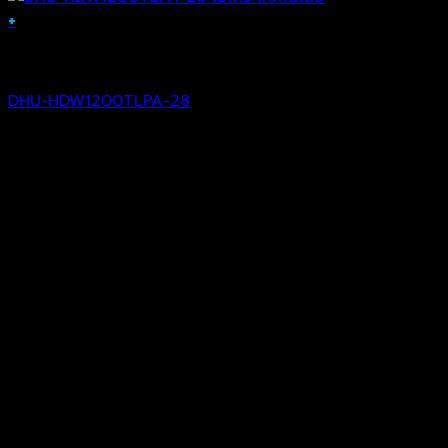
+
Analog Camera
DHU-HDW1200TLPA-28
฿
1,454.00