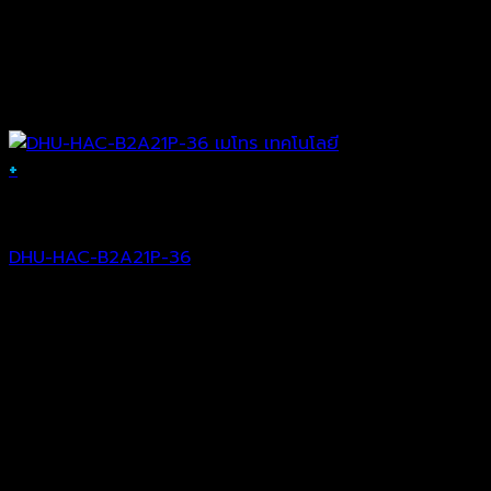
+
Analog Camera
DHU-HAC-B2A21P-36
฿
1,076.00