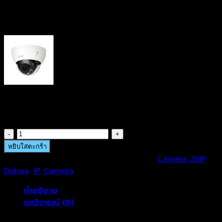
· Micro SD memory, IP67, IK10
SKU: DHU-5241RP-ASE-28
DHU-5241RP-ASE-28
฿
9,215.00
จำนวน
DHU-
หยิบใส่ตะกร้า
5241RP-
รหัสสินค้า:
DHU-5241RP-ASE-28
หมวดหมู่:
Camera 2MP
,
ASE-
Dahua
,
IP Camera
28
คำอธิบาย
ชิ้น
บทวิจารณ์ (0)