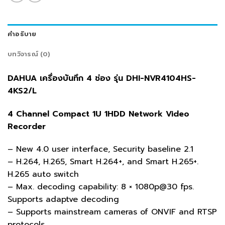
คำอธิบาย
บทวิจารณ์ (0)
DAHUA เครื่องบันทึก 4 ช่อง รุ่น DHI-NVR4104HS-
4KS2/L
4 Channel Compact 1U 1HDD Network Video
Recorder
– New 4.0 user interface, Security baseline 2.1
– H.264, H.265, Smart H.264+, and Smart H.265+.
H.265 auto switch
– Max. decoding capability: 8 × 1080p@30 fps.
Supports adaptve decoding
– Supports mainstream cameras of ONVIF and RTSP
protocols