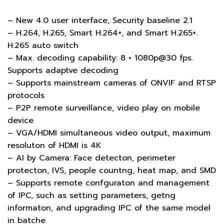
– New 4.0 user interface, Security baseline 2.1
– H.264, H.265, Smart H.264+, and Smart H.265+.
H.265 auto switch
– Max. decoding capability: 8 × 1080p@30 fps.
Supports adaptve decoding
– Supports mainstream cameras of ONVIF and RTSP
protocols
– P2P remote surveillance, video play on mobile
device
– VGA/HDMI simultaneous video output, maximum
resoluton of HDMI is 4K
– AI by Camera: Face detecton, perimeter
protecton, IVS, people countng, heat map, and SMD
– Supports remote confguraton and management
of IPC, such as setting parameters, getng
informaton, and upgrading IPC of the same model
in batche