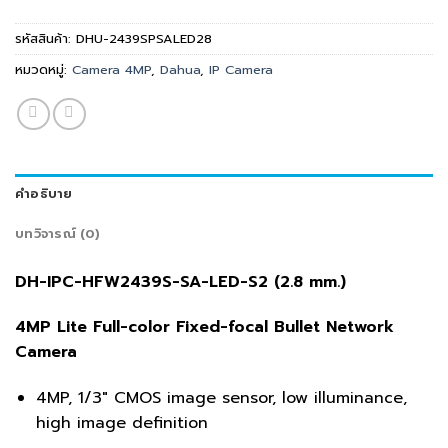
รหัสสินค้า:
DHU-2439SPSALED28
หมวดหมู่:
Camera 4MP
,
Dahua
,
IP Camera
คำอธิบาย
บทวิจารณ์ (0)
DH-IPC-HFW2439S-SA-LED-S2 (2.8 mm.)
4MP Lite Full-color Fixed-focal Bullet Network
Camera
4MP, 1/3″ CMOS image sensor, low illuminance,
high image definition