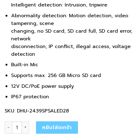
Intelligent detection: Intrusion, tripwire
Abnormality detection: Motion detection, video
tampering, scene
changing, no SD card, SD card full, SD card error,
network
disconnection, IP conflict, illegal access, voltage
detection
Built-in Mic
Supports max. 256 GB Micro SD card
12V DC/PoE power supply
IP67 protection
SKU: DHU-2439SPSALED28
จำนวน DHU-2439SPSALED28 ชิ้น
หยิบใส่ตะกร้า