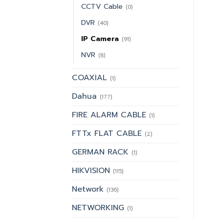
CCTV Cable
(0)
DVR
(40)
IP Camera
(91)
NVR
(8)
COAXIAL
(1)
Dahua
(177)
FIRE ALARM CABLE
(1)
FTTx FLAT CABLE
(2)
GERMAN RACK
(1)
HIKVISION
(115)
Network
(136)
NETWORKING
(1)