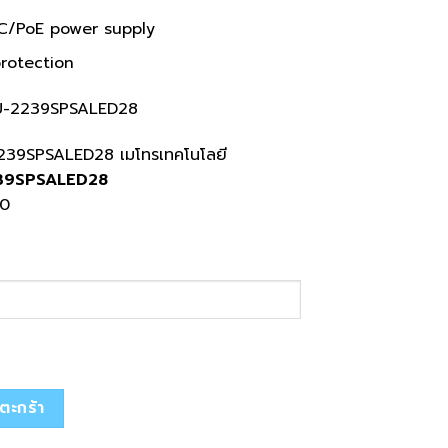
C/PoE power supply
protection
U-2239SPSALED28
39SPSALED28
00
ALED28
่ตะกร้า