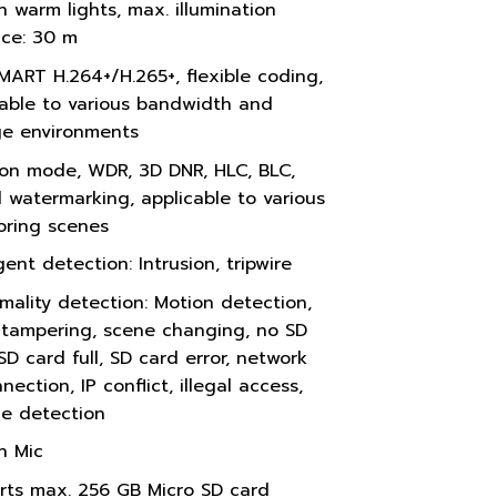
in warm lights, max. illumination
nce: 30 m
MART H.264+/H.265+, flexible coding,
cable to various bandwidth and
ge environments
ion mode, WDR, 3D DNR, HLC, BLC,
l watermarking, applicable to various
oring scenes
igent detection: Intrusion, tripwire
mality detection: Motion detection,
 tampering, scene changing, no SD
SD card full, SD card error, network
nection, IP conflict, illegal access,
ge detection
in Mic
rts max. 256 GB Micro SD card