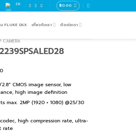
EN
฿
0.00
่อม FLUKE DSX
เกี่ยวกับเรา
ติดต่อเรา
IP CAMERA
2239SPSALED28
00
1/2.8″ CMOS image sensor, low
nance, high image definition
ts max. 2MP (1920 × 1080) @25/30
codec, high compression rate, ultra-
t rate