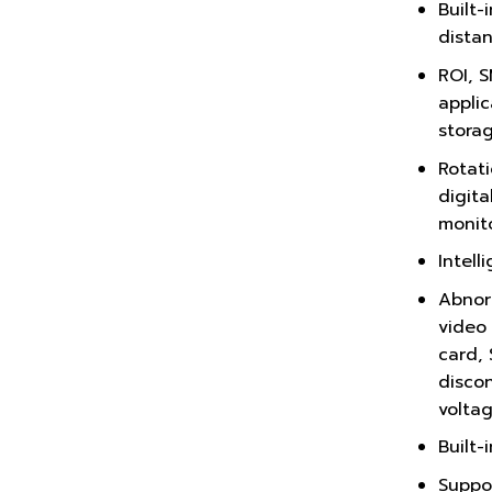
Built-
dista
ROI, S
appli
stora
Rotat
digita
monit
Intell
Abnor
video
card, 
discon
volta
Built-
Suppo