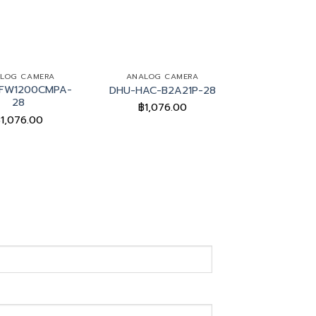
+
+
LOG CAMERA
ANALOG CAMERA
ANALOG C
FW1200CMPA-
DHU-HDW18
DHU-HAC-B2A21P-28
28
28
฿
1,076.00
฿
1,076.00
฿
3,491