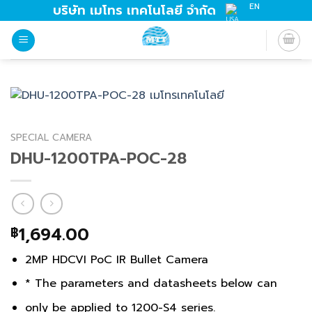
Skip
EN
บริษัท เมโทร เทคโนโลยี จำกัด
to
content
SPECIAL CAMERA
DHU-1200TPA-POC-28
1,694.00
฿
2MP HDCVI PoC IR Bullet Camera
* The parameters and datasheets below can
only be applied to 1200-S4 series.