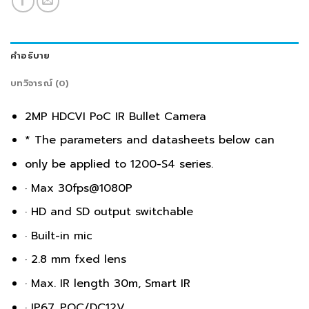
คำอธิบาย
บทวิจารณ์ (0)
2MP HDCVI PoC IR Bullet Camera
* The parameters and datasheets below can
only be applied to 1200-S4 series.
· Max 30fps@1080P
· HD and SD output switchable
· Built-in mic
· 2.8 mm fxed lens
· Max. IR length 30m, Smart IR
· IP67, POC/DC12V