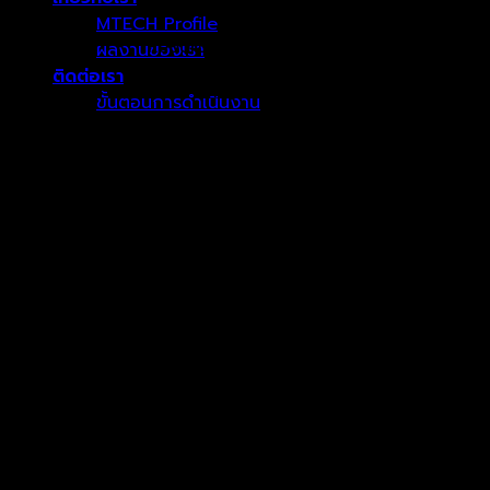
Service Identification
MTECH Profile
Reports Maximum Power Class
ผลงานของเรา
ติดต่อเรา
10/100/1000BASE-T
ขั้นตอนการดำเนินงาน
2.5GBASE-T, 5GBASE-T, 10GBASE-T
Power Over Ethernet
ตะกร้าสินค้า
Analog and Digital Toning
ไม่มีสินค้าในตะกร้า
Optional Remote Identifiers
ฟีเจอร์การทำงานหลักๆของ Fluke MicroS
อินเทอร์เฟซรูปแบบใหม่ที่พลิกโฉมวงการ
เครื่องทดสอบสายรุ่นเก่าในอดีต
มักจะบังคับให้ผู้ใช้งานต้องสล
สับสน และนำไปสู่ความผิดพลาดของผู้ใช้งานในอัตราสูงอีกด้วย