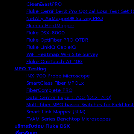
มีไฟ PoE หรือเปล่า?
CleanBlastPRO
ถ้ามี PoE – มีกำลังไฟเพียงพอสำหรับอุปกรณ์หรือไม่?
Fluke CertiFiber® Pro Optical Loss Test Set 
NetAlly AirMagnet® Survey PRO
ซีรีส์ MicroScanner ตระหนักถึงความซับซ้อนของบริการสมัยใหม่ แ
Ekahau HeatMapper
และมีความครบถ้วนมากยิ่งขึ้น
Fluke DSX-8000
Fluke OptiFiber PRO OTDR
Fluke LinkIQ CableIQ
WiFi Heatmap WiFi Site Survey
Fluke OneTouch AT 10G
MPO Testing
Twisted Pair (RJ-11, RJ-45)
INX 700 Probe Microscope
SmartClass Fiber MPOLx
Wiremap
FiberComplete PRO
Data Center Expert 700 (DCX 700)
Length / Distance to Fault
Multi-fiber MPO based Switches for Field Ins
Coaxial
Smart Link Mapper (SLM)
FVAM Series Benchtop Microscopes
Length / Distance to Fault
บริการรับซ่อม Fluke DSX
เกี่ยวกับเรา