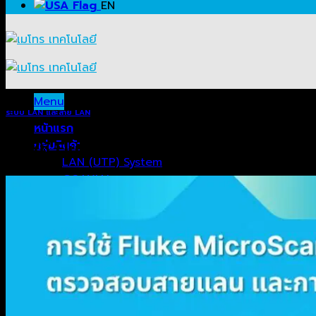
EN
Menu
ระบบ LAN และสาย LAN
หน้าแรก
การใช้ Fluke MicroScanner II ตรวจสอบส
กลุ่มสินค้า
LAN (UTP) System
COAXIAL
FIRE ALARM CABLE
TELEPHONE SYSTEM
SOLAR CABLE
FIBER OPTIC SYSTEM
GERMAN RACK
LINK RACK
FTTX FLAT CABLE
NETWORKING