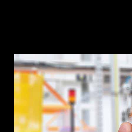
MicroScanner2
ได้ทำลายข้อจำกัดเดิมนี้ลง ด้วยการแสดงผลกา
ผังการเดินสาย (Wiremap)
ความยาวของคู่สาย (Pair Lengths)
ระยะถึงจุดที่สายมีปัญหา (Distance to Fault)
รหัสสาย (Cable ID)
อุปกรณ์ปลายสาย (Far End Device)