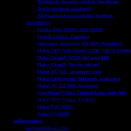
ติดตั้งระบบ Access control FaceScan
แผนผังการเดินสาย (Graphical Wiremap)
ติดตั้ง ออกแบบ ระบบไฟฟ้า
ความยาวของคู่สาย (Pair Lengths)
ติดตั้งออกแบบระบบโซล่าเซล rooftop
ระยะถึงจุดที่สายมีปัญหา (Distance to Fault)
บริการให้เช่า
รหัสระบุสาย (Cable ID)
FLUKE DSX-8000, DSX-5000
ข้อมูลอุปกรณ์ปลายสาย (Far End Device)
FLUKE LinkIQ, CableIQ
Optiview, Aircheck G3 WiFi HeatMAP
ยิ่งไปกว่านั้น ยังรองรับการทดสอบสายแรงดันต่ำ (Low-voltag
Fluke OFP-100 Quad OTDR, OLTS SS,MM
ของช่างเทคนิค ทำให้การติดตั้งระบบคุณภาพสูงเป็นไปได้อย่างมีประ
Fluke Qualifi OTDR SM and MM
Fluke Qualifi (Power Meter)
ตรวจสอบและตัดปัญหาด้านบริการได้อย่าง
Fluke AT 10G, Analyzer tool
Fluke Linkrunner ,Network Assistant
ในปัจจุบัน ช่างเทคนิคด้านระบบสื่อสารต้องเผชิญกับปัญหามากก
Fluke AT G2 WiFi Analyzer
วินิจฉัยปัญหาเครือข่ายได้อย่างถูกต้อง
CertiFiber™ Max Optical Loss Test Set
Fluke 437 Series II 400Hz
MicroScanner Cable Verifier Series
ได้รับการติดตั้งควา
Fluke FI2-7000
มีแรงดันโทรศัพท์หรือไม่?
Fluke FI-3000
ขั้วสัญญาณถูกต้องหรือไม่? (Polarity)
เครื่องทดสอบ
ปลายสายมี Ethernet switch หรือไม่?
AirCheck® G3 Pro