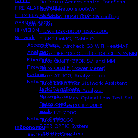
Dahua
(177)
ติดตั้งระบบ Access control FaceScan
FIRE ALARM CABLE
(1)
ติดตั้ง ออกแบบ ระบบไฟฟ้า
FTTx FLAT CABLE
(2)
ติดตั้งออกแบบระบบโซล่าเซล rooftop
GERMAN RACK
(1)
บริการให้เช่า
HIKVISION
(115)
FLUKE DSX-8000, DSX-5000
Network
(136)
FLUKE LinkIQ, CableIQ
Access Point
(0)
Optiview, Aircheck G3 WiFi HeatMAP
Analyzer
(0)
Fluke OFP-100 Quad OTDR, OLTS SS,MM
FiberOptic Accessories
(0)
Fluke Qualifi OTDR SM and MM
Firewall
(0)
Fluke Qualifi (Power Meter)
Fortinet
(0)
Fluke AT 10G, Analyzer tool
Network Accessories
(96)
Fluke Linkrunner ,Network Assistant
Jack/Plug/Boots
(52)
Fluke AT G2 WiFi Analyzer
Network Tool
(0)
CertiFiber™ Max Optical Loss Test Set
Patch cord
(42)
Fluke 437 Series II 400Hz
Rack
(1)
Fluke FI2-7000
Network Cable
(40)
Fluke FI-3000
FIBER OPTIC System
(1)
เครื่องทดสอบ
LAN (UTP) System
(39)
AirCheck® G3 Pro