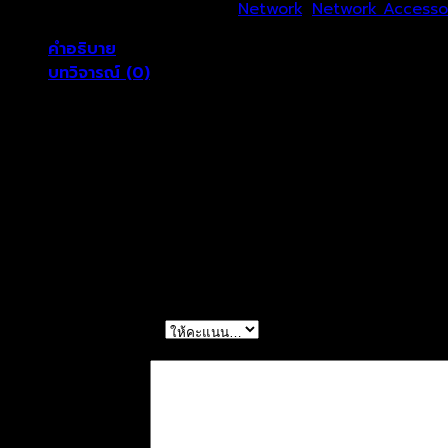
5143-
รหัสสินค้า:
US-5143-8
หมวดหมู่:
Network
,
Network Accesso
8
คำอธิบาย
ชิ้น
บทวิจารณ์ (0)
Link US-5143-8 CAT 6 Flat Patch Cord Cable 3 M (Light
SKU: US-5143-8
รีวิว
ยังไม่มีบทวิจารณ์
มาเป็นคนแรกที่วิจารณ์ “US-5143-8”
การให้คะแนนของคุณ
*