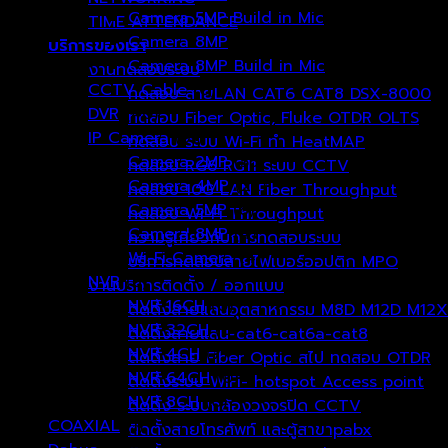
Camera 5MP Build in Mic
(6)
TIME ATTENDANCE
Camera 8MP
(9)
บริการของเรา
Camera 8MP Build in Mic
(6)
งานทดสอบระบบ
CCTV Cable
(0)
ทดสอบ สายLAN CAT6 CAT8 DSX-8000
DVR
(40)
ทดสอบ Fiber Optic, Fluke OTDR OLTS
IP Camera
(91)
ทดสอบ ระบบ Wi-Fi ทำ HeatMAP
Camera 2MP
(53)
ทดสอบ RG6 RG11 ระบบ CCTV
Camera 4MP
(22)
ทดสอบ 10G LAN Fiber Throughput
Camera 5MP
(8)
ทดสอบ Wi-Fi Throughput
Camera 8MP
(4)
ความรู้เกี่ยวกับการทดสอบระบบ
Wi-Fi Camera
(4)
บริการทดสอบสายไฟเบอร์ออปติก MPO
NVR
(8)
งานบริการติดตั้ง / ออกแบบ
NVR 16CH
(0)
ติดตั้งสายแลนอุตสาหกรรม M8D M12D M12X
NVR 32CH
(0)
ติดตั้งสายแลน-cat6-cat6a-cat8
NVR 4CH
(7)
ติดตั้งสาย Fiber Optic สไป ทดสอบ OTDR
NVR 64CH
(0)
ติดตั้งระบบ WiFi- hotspot Access point
NVR 8CH
(0)
ติดตั้ง ระบบกล้องวงจรปิด CCTV
COAXIAL
(1)
ติดตั้งสายโทรศัพท์ และตู้สาขาpabx