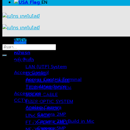
EN
ค้นหาสินค้าที่ต้องการ…
Menu
ค้นหา:
หน้าแรก
กลุ่มสินค้า
หมวดหมู่สินค้า
LAN (UTP) System
Access Control
(51)
COAXIAL
Access Control Terminal
(39)
FIRE ALARM CABLE
Time Attendance
(12)
TELEPHONE SYSTEM
Accessories
(24)
SOLAR CABLE
CCTV
(237)
FIBER OPTIC SYSTEM
Analog Camera
(99)
GERMAN RACK
Camera 2MP
(51)
LINK RACK
Camera 2MP Build in Mic
(10)
FTTX FLAT CABLE
Camera 5MP
(17)
NETWORKING