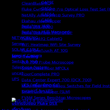
CAT5E
(14)
CleanBlastPRO
CAT6
(18)
Fluke CertiFiber® Pro Optical Loss Test Set 
CAT6A
(6)
NetAlly AirMagnet® Survey PRO
CAT8
(1)
Ekahau HeatMapper
Switching HUB
(0)
Fluke DSX-8000
Switching HUB Managed
(0)
Fluke OptiFiber PRO OTDR
NETWORKING
(1)
Fluke LinkIQ CableIQ
Server
(0)
WiFi Heatmap WiFi Site Survey
SOLAR CABLE
(3)
Fluke OneTouch AT 10G
Special Camera
(27)
MPO Testing
Switch & Hub
(7)
INX 700 Probe Microscope
Telephone System
(1)
SmartClass Fiber MPOLx
uncat
(1)
FiberComplete PRO
UPS
(0)
Data Center Expert 700 (DCX 700)
UPS (เครื่องสำรองไฟ)
(0)
Multi-fiber MPO based Switches for Field Ins
แบตเตอรี่ for UPS
(0)
Smart Link Mapper (SLM)
FVAM Series Benchtop Microscopes
บริการรับซ่อม Fluke DSX
เกี่ยวกับเรา