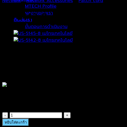
Network
/
Network Accessories
/
Patch cord
MTECH Profile
ผลงานของเรา
US-5143-8
ติดต่อเรา
ขั้นตอนการดำเนินงาน
ตะกร้าสินค้า
฿
145.00
Link US-5143-8 CAT 6 Flat Patch Cord Cable 3 M (Light
ไม่มีสินค้าในตะกร้า
SKU: US-5143-8
US-5143-8
฿
145.00
จำนวน
US-
หยิบใส่ตะกร้า