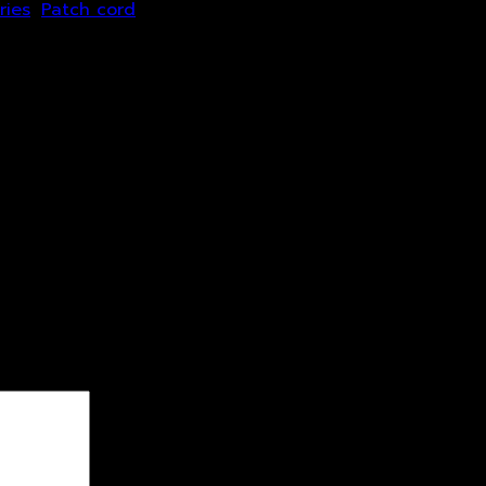
ries
,
Patch cord
 Blue)